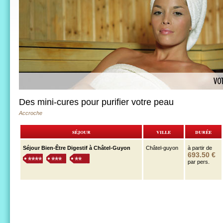
Des mini-cures pour purifier votre peau
Accroche
séjour
ville
durée
Séjour Bien-Être Digestif à Châtel-Guyon
Châtel-guyon
à partir de
693.50 €
****
***
**
par pers.