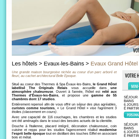
Les hôtels > Evaux-les-Bains >
Evaux Grand Hôtel
Une grande maison bourgeoise nichée au coeur d'un parc arboré et
fleuri, au cachet architectural Belle Epoque.
Situé au coeur des Thermes & Spa Évaux-les-Bains,
le Grand Hôtel
labellisé The Originals Relais
vous accueille dans
une
atmosphère chaleureuse
. Ouvert à l'année, l'hôtel est
relié aux
Thermes d'Évaux-les-Bains
, et propose une
gamme de 55
SÉJOUR 
chambres dont 17 studios
.
BAINS
Entièrement repensé afin de vous offrir un séjour des plus agréables,
6 JOURS 
curistes comme touristes
, « Le Grand Hôtel » vise l'agrément 3
É PARTI
étoiles
(classement en cours)
.
Avec une capacité de 116 couchages, les chambres et les studios
ont été aménagés dans le souci des besoins actuels de la clientèle.
SÉJOUR 
Douche à l'italienne, placard intégré, décoration chaleureuse, coin
BAINS
cuisine et repas pour les studios l'agencement réalisé
modernise
6 JOURS 
l'esprit belle époque
tout en distillant des touches Eiffel en associant
É PARTI
bois et métal.