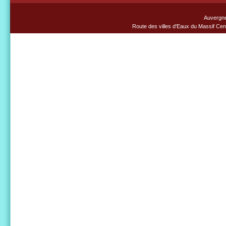
Auvergn
Route des villes d'Eaux du Massif Cent