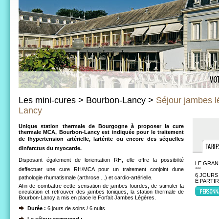
Les mini-cures > Bourbon-Lancy >
Séjour jambes l
Lancy
Unique station thermale de Bourgogne à proposer la cure
thermale MCA, Bourbon-Lancy est indiquée pour le traitement
de lhypertension artérielle, lartérite ou encore des séquelles
dinfarctus du myocarde.
Disposant également de lorientation RH, elle offre la possibilité
LE GRAN
deffectuer une cure RH/MCA pour un traitement conjoint dune
***
6 JOURS 
pathologie rhumatismale (arthrose ...) et cardio-artérielle.
É PARTI
Afin de combattre cette sensation de jambes lourdes, de stimuler la
circulation et retrouver des jambes toniques, la station thermale de
Bourbon-Lancy a mis en place le Forfait Jambes Légères.
Durée :
6 jours de soins / 6 nuits