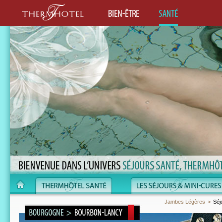
Jambes Légères
>
Séj